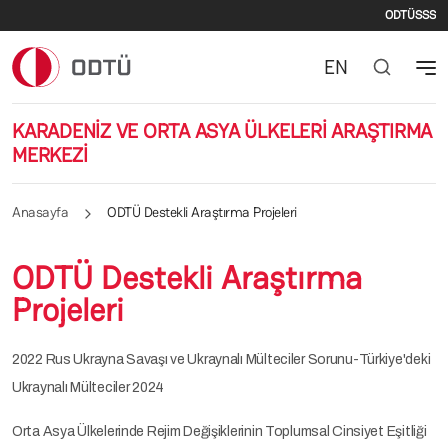
İkinc
Ana içeriğe atla
ODTÜ
SSS
EN
KARADENİZ VE ORTA ASYA ÜLKELERİ ARAŞTIRMA
MERKEZİ
Anasayfa
ODTÜ Destekli Araştırma Projeleri
ODTÜ Destekli Araştırma
Projeleri
2022 Rus Ukrayna Savaşı ve Ukraynalı Mülteciler Sorunu-Türkiye'deki
Ukraynalı Mülteciler 2024
Orta Asya Ülkelerinde Rejim Değişiklerinin Toplumsal Cinsiyet Eşitliği